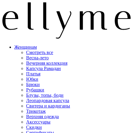
Женщинам
Смотреть все
Весна-лето
Вечерняя коллекция
Капсула Рамадан
Платья
Юбки
Брюки
Рубашки
Блузы, топы, боди
Леопардовая капсула
Свитера и кардиганы
Трикотаж
Верхняя одежда
Аксессуары
Скидки
Сертификаты