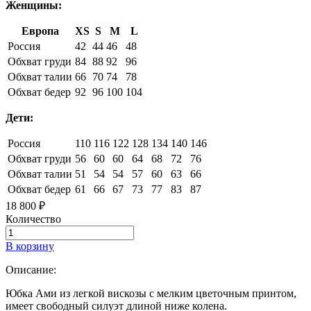
Женщины:
Европа
XS
S
M
L
Россия
42
44
46
48
Обхват груди
84
88
92
96
Обхват талии
66
70
74
78
Обхват бедер
92
96
100
104
Дети:
Россия
110
116
122
128
134
140
146
Обхват груди
56
60
60
64
68
72
76
Обхват талии
51
54
54
57
60
63
66
Обхват бедер
61
66
67
73
77
83
87
18 800 ₽
Количество
В корзину
Описание:
Юбка Ами из легкой вискозы с мелким цветочным принтом,
имеет свободный силуэт длиной ниже колена.