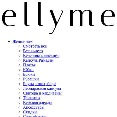
Женщинам
Смотреть все
Весна-лето
Вечерняя коллекция
Капсула Рамадан
Платья
Юбки
Брюки
Рубашки
Блузы, топы, боди
Леопардовая капсула
Свитера и кардиганы
Трикотаж
Верхняя одежда
Аксессуары
Скидки
Сертификаты