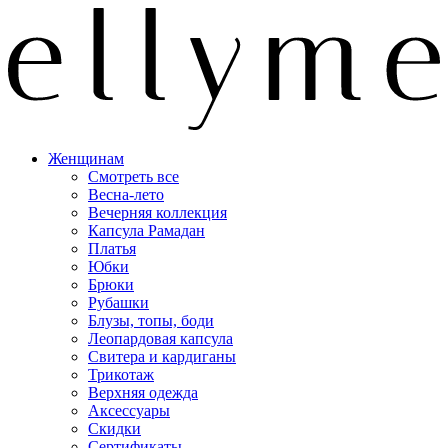
Женщинам
Смотреть все
Весна-лето
Вечерняя коллекция
Капсула Рамадан
Платья
Юбки
Брюки
Рубашки
Блузы, топы, боди
Леопардовая капсула
Свитера и кардиганы
Трикотаж
Верхняя одежда
Аксессуары
Скидки
Сертификаты