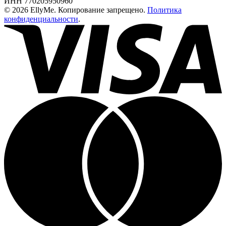
ИНН 770205950960
© 2026 EllyMe. Копирование запрещено.
Политика
конфиденциальности
.