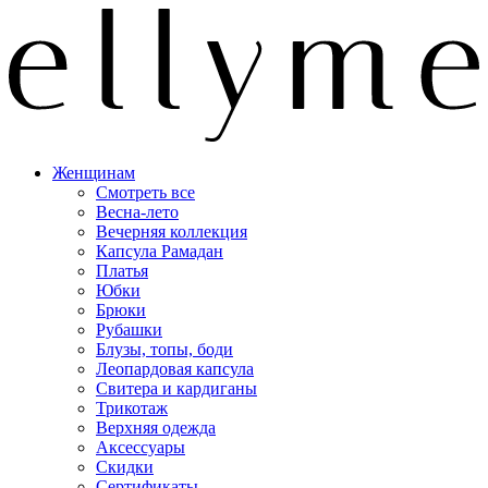
Женщинам
Смотреть все
Весна-лето
Вечерняя коллекция
Капсула Рамадан
Платья
Юбки
Брюки
Рубашки
Блузы, топы, боди
Леопардовая капсула
Свитера и кардиганы
Трикотаж
Верхняя одежда
Аксессуары
Скидки
Сертификаты