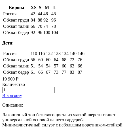
Европа
XS
S
M
L
Россия
42
44
46
48
Обхват груди
84
88
92
96
Обхват талии
66
70
74
78
Обхват бедер
92
96
100
104
Дети:
Россия
110
116
122
128
134
140
146
Обхват груди
56
60
60
64
68
72
76
Обхват талии
51
54
54
57
60
63
66
Обхват бедер
61
66
67
73
77
83
87
19 900 ₽
Количество
В корзину
Описание:
Лаконичный топ бежевого цвета из мягкой шерсти станет
универсальной основой вашего гардероба.
Минималистичный силуэт с небольшим воротником-стойкой