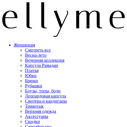
Женщинам
Смотреть все
Весна-лето
Вечерняя коллекция
Капсула Рамадан
Платья
Юбки
Брюки
Рубашки
Блузы, топы, боди
Леопардовая капсула
Свитера и кардиганы
Трикотаж
Верхняя одежда
Аксессуары
Скидки
Сертификаты