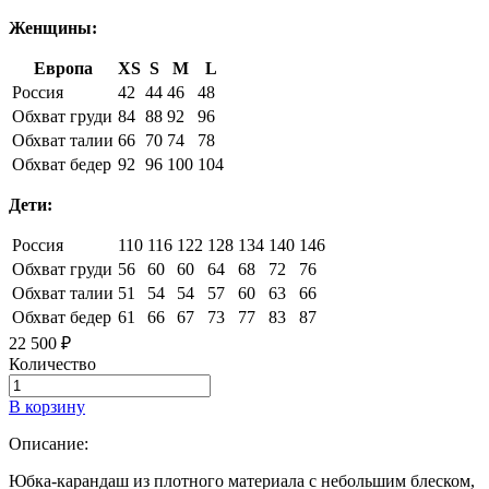
Женщины:
Европа
XS
S
M
L
Россия
42
44
46
48
Обхват груди
84
88
92
96
Обхват талии
66
70
74
78
Обхват бедер
92
96
100
104
Дети:
Россия
110
116
122
128
134
140
146
Обхват груди
56
60
60
64
68
72
76
Обхват талии
51
54
54
57
60
63
66
Обхват бедер
61
66
67
73
77
83
87
22 500 ₽
Количество
В корзину
Описание:
Юбка-карандаш из плотного материала с небольшим блеском,